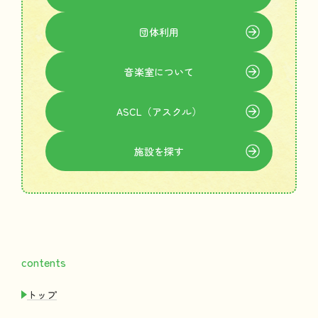
団体利用
音楽室
について
ASCL（アスクル）
施設
を
探
す
contents
トップ