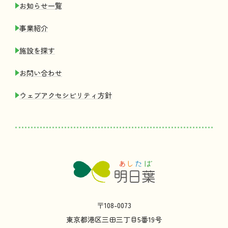
お
知
らせ
一覧
事業紹介
施設
を
探
す
お
問
い
合
わせ
ウェブアクセシビリティ
方針
〒108-0073
東京都
港区
三田
三丁目
5
番
19
号