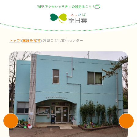
WEBアクセシビリティの
設定
はこちら
トップ
>
施設
を
探
す
>
宮崎こども文化センター