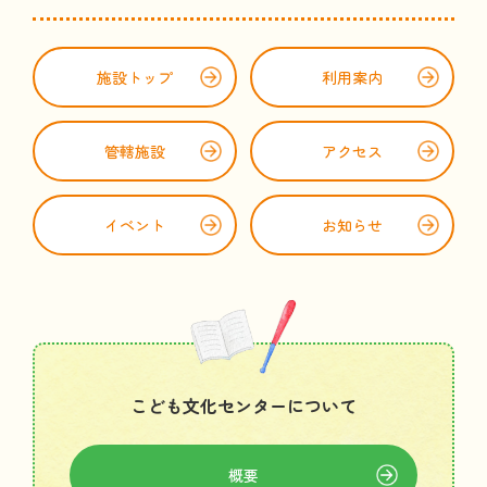
施設
トップ
利用案内
管轄
施設
アクセス
イベント
お
知
らせ
こども
文化
センターについて
概要