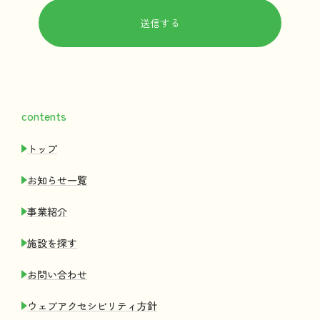
contents
トップ
お
知
らせ
一覧
事業紹介
施設
を
探
す
お
問
い
合
わせ
ウェブアクセシビリティ
方針