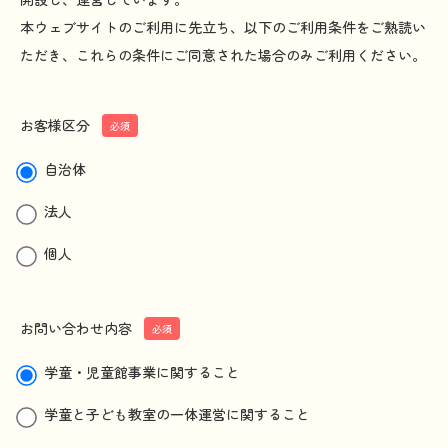
本
ウェブ
サイト
のご
利用
に
先立
ち、
以下
のご
利用条件
をご
熟読
い
ただき、これらの
条件
にご
同意
された
場合
のみご
利用
ください。
お客様区分
必須
自治体
法人
個人
お問い合わせ内容
必須
学童・児童館事業に関すること
学童と子ども教室の一体運営に関すること