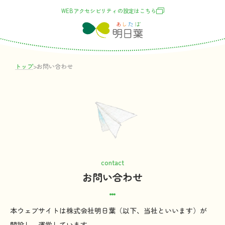
WEBアクセシビリティの
設定
はこちら
トップ
>
お
問
い
合
わせ
contact
お
問
い
合
わせ
本
ウェブ
サイト
は
株式会社
明日葉
（
以下
、
当社
といいます）が
開設
し、
運営
しています。