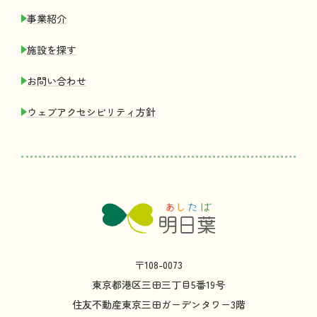
事業紹介
施設
を
探
す
お
問
い
合
わせ
ウェブアクセシビリティ
方針
〒108-0073
東京都
港区
三田
三丁目
5
番
19
号
住友不動産
東京
三田
ガーデンタワー
3
階