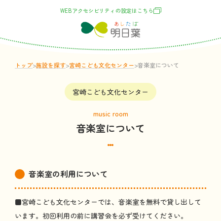
WEBアクセシビリティの
設定
はこちら
トップ
>
施設
を
探
す
>
宮崎こども文化センター
>
音楽室
について
宮崎こども文化センター
music room
音楽室
について
音楽室
の
利用
について
■
宮崎
こども
文化
センターでは、
音楽室
を
無料
で
貸
し
出
して
います。
初回
利用
の
前
に
講習会
を
必
ず
受
けてください。