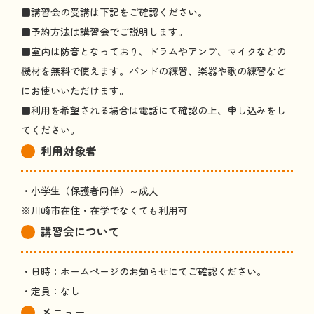
■
講習会
の
受講
は
下記
をご
確認
ください。
■
予約方法
は
講習会
でご
説明
します。
■
室内
は
防音
となっており、ドラムやアンプ、マイクなどの
機材
を
無料
で
使
えます。バンドの
練習
、
楽器
や
歌
の
練習
など
にお
使
いいただけます。
■
利用
を
希望
される
場合
は
電話
にて
確認
の
上
、
申
し
込
みをし
てください。
利用対象者
・
小学生
（
保護者
同伴
）～
成人
※
川崎市
在住
・
在学
でなくても
利用可
講習会
について
・
日時
：ホームページのお
知
らせにてご
確認
ください。
・
定員
：なし
メニュー