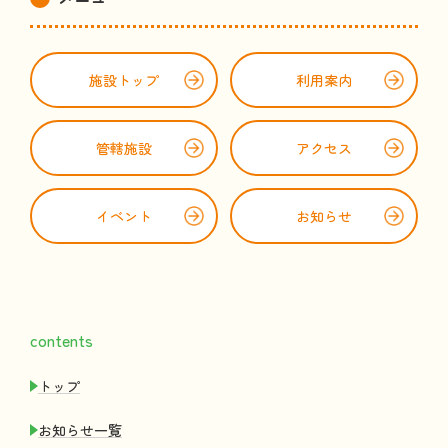
施設
トップ
利用案内
管轄
施設
アクセス
イベント
お
知
らせ
contents
トップ
お
知
らせ
一覧