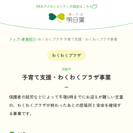
WEBアクセシビリティの
設定
はこちら
トップ
>
事業紹介
>
わくわくプラザ
子育
て
支援
・わくわくプラザ
事業
わくわくプラザ
jigyo
子育
て
支援
・わくわくプラザ
事業
保護者
の
就労
などによって
午後
6
時
までにお
迎
えが
難
しい
児童
の、わくわくプラザが
終
わったあとの
居場所
と
安全
を
確保
す
る
事業
です。