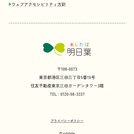
ウェブアクセシビリティ
方針
〒108-0073
東京都
港区
三田
三丁目
5
番
19
号
住友不動産
東京
三田
ガーデンタワー
3
階
TEL : 0120-98-3337
プライバシーポリシー
© ashitaba