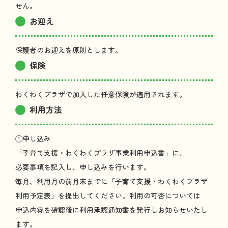
せん。
お迎
え
保護者
のお
迎
えを
原則
とします。
保険
わくわくプラザで
加入
した
任意保険
が
適用
されます。
利用方法
①
申
し
込
み
「
子育
て
支援
・わくわくプラザ
事業利用申込書
」に、
必要事項
を
記入
し、
申
し
込
みを
行
います。
毎月
、
利用月
の
前月末
までに「
子育
て
支援
・わくわくプラザ
利用予定表
」を
提出
してください。
利用
の
可否
については
申込内容
を
確認後
に
利用承認通知書
を
発行
しお
知
らせいたし
ます。