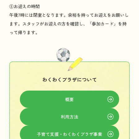
⑤お
迎
えの
時間
午後
7
時
には
閉室
となります。
余裕
を
持
ってお
迎
えをお
願
いし
ます。スタッフがお
迎
えの
方
を
確認
し、「
参加
カード」を
持
って
帰
ります。
わくわくプラザについて
概要
利用方法
子育
て
支援
・わくわく
プラザ
事業