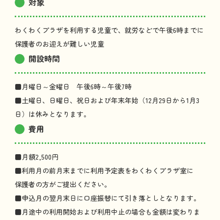
対象
わくわくプラザを
利用
する
児童
で、
就労
などで
午後
6
時
までに
保護者
のお
迎
えが
難
しい
児童
開設時間
■
月曜日
～
金曜日
午後
6
時
～
午後
7
時
■
土曜日
、
日曜日
、
祝日
および
年末年始
（12
月
29
日
から1
月
3
日
）は
休
みとなります。
費用
■
月額
2,500
円
■
利用月
の
前月末
までに
利用予定表
をわくわくプラザ
室
に
保護者
の
方
がご
提出
ください。
■
申込月
の
翌月末日
に
口座振替
にて
引
き
落
としとなります。
■
月途中
の
利用開始
および
利用中止
の
場合
も
金額
は
変
わりま