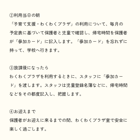
②
利用当日
の
朝
「
子育
て
支援
・わくわくプラザ」の
利用
について、
毎月
の
予定表
に
基
づいて
保護者
と
児童
で
確認
し、
帰宅時間
を
保護者
が「
参加
カード」に
記入
します。「
参加
カード」を
忘
れずに
持
って、
学校
へ
行
きます。
③
放課後
になったら
わくわくプラザを
利用
するときに、スタッフに「
参加
カー
ド」を
渡
します。スタッフは
児童登録名簿
などに、
帰宅時間
などをその
都度
記入
し、
把握
します。
④お
迎
えまで
保護者
がお
迎
えに
来
るまでの
間
、わくわくプラザ
室
で
安全
に
楽
しく
過
ごします。