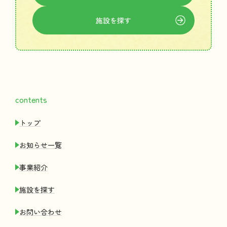
施設
を
探
す
contents
トップ
お
知
らせ
一覧
事業紹介
施設
を
探
す
お
問
い
合
わせ