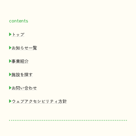
contents
トップ
お
知
らせ
一覧
事業紹介
施設
を
探
す
お
問
い
合
わせ
ウェブアクセシビリティ
方針