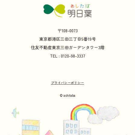
〒108-0073
東京都
港区
三田
三丁目
5
番
19
号
住友不動産
東京
三田
ガーデンタワー
3
階
TEL : 0120-98-3337
プライバシーポリシー
© ashitaba