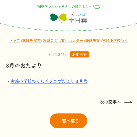
WEBアクセシビリティの
設定
はこちら
トップ
>
施設
を
探
す
>
宮崎こども文化センター
>
管轄
施設
>
宮崎小学校わくわく
2024.07.18
お知らせ
8月のおたより
・
宮崎小学校わくわくプラザだより８月号
次の記事へ
一覧
へ戻る