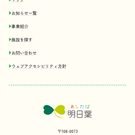
お
知
らせ
一覧
事業紹介
施設
を
探
す
お
問
い
合
わせ
ウェブアクセシビリティ
方針
〒108-0073