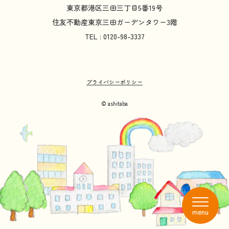
東京都
港区
三田
三丁目
5
番
19
号
住友不動産
東京
三田
ガーデンタワー
3
階
TEL : 0120-98-3337
プライバシーポリシー
© ashitaba
menu