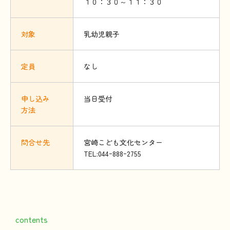
１０：３０～１１：３０
対象
乳幼児親子
定員
なし
申
し
込
み
当日受付
方法
問合
せ
先
宮崎こども文化センター
TEL:044ｰ888ｰ2755
contents