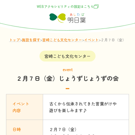
WEBアクセシビリティの
設定
はこちら
トップ
>
施設
を
探
す
>
宮崎こども文化センター
>
イベント
>
２月７日（金）じょ
宮崎こども文化センター
event
２月７日（金）じょうずじょうずの会
イベント
古くから伝承されてきた言葉がけや
内容
遊びを楽しみます♪
日時
２月７日（金）