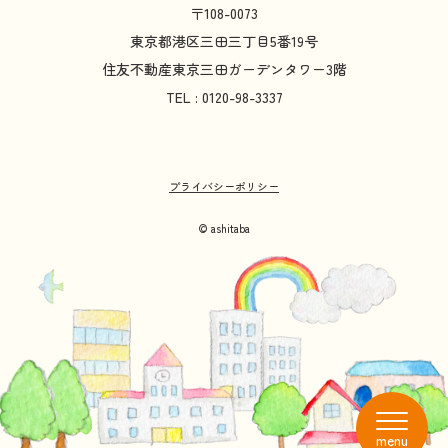
〒108-0073
東京都
港区
三田
三丁目
5
番
19
号
住友不動産
東京
三田
ガーデンタワー
3
階
TEL : 0120-98-3337
プライバシーポリシー
© ashitaba
menu