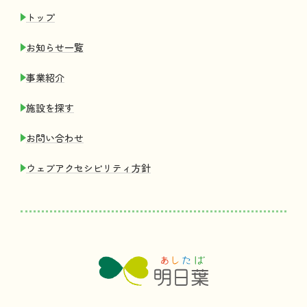
トップ
お
知
らせ
一覧
事業紹介
施設
を
探
す
お
問
い
合
わせ
ウェブアクセシビリティ
方針