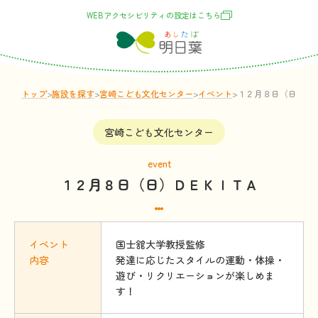
WEBアクセシビリティの
設定
はこちら
トップ
>
施設
を
探
す
>
宮崎こども文化センター
>
イベント
>
１２月８日（日）Ｄ
宮崎こども文化センター
event
１２月８日（日）ＤＥＫＩＴＡ
イベント
国士舘大学教授監修
内容
発達に応じたスタイルの運動・体操・
遊び・リクリエーションが楽しめま
す！