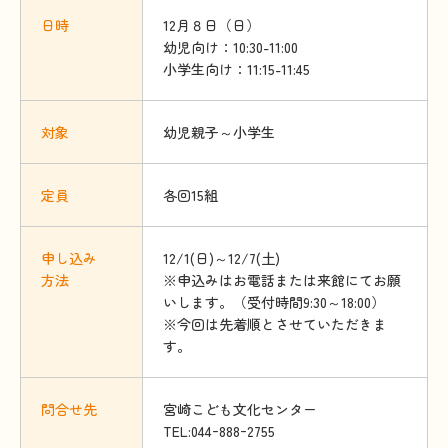
日時
12月８日（日）
幼児向け：10:30-11:00
小学生向け：11:15-11:45
対象
幼児親子～小学生
定員
各回15組
申
し
込
み
12/1(日)～12/7(土)
方法
※申込みはお電話または来館にてお願
いします。（受付時間9:30～18:00）
※今回は先着順とさせていただきま
す。
問合
せ
先
宮崎こども文化センター
TEL:044ｰ888ｰ2755