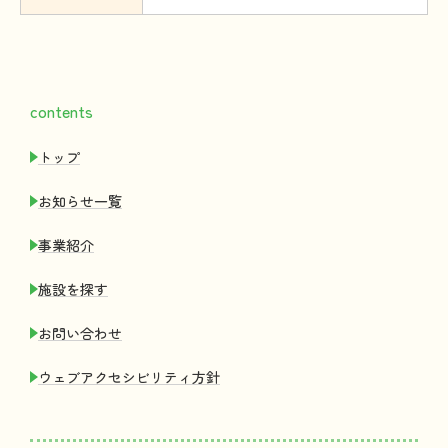
contents
トップ
お
知
らせ
一覧
事業紹介
施設
を
探
す
お
問
い
合
わせ
ウェブアクセシビリティ
方針