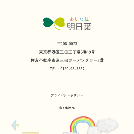
〒108-0073
東京都
港区
三田
三丁目
5
番
19
号
住友不動産
東京
三田
ガーデンタワー
3
階
TEL : 0120-98-3337
プライバシーポリシー
© ashitaba