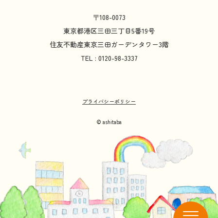
〒108-0073
東京都
港区
三田
三丁目
5
番
19
号
住友不動産
東京
三田
ガーデンタワー
3
階
TEL : 0120-98-3337
プライバシーポリシー
© ashitaba