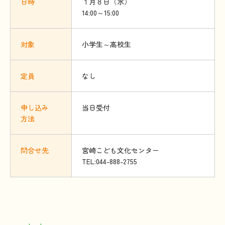
日時
１月８日（水）
14:00～15:00
対象
小学生～高校生
定員
なし
申
し
込
み
当日受付
方法
問合
せ
先
宮崎こども文化センター
TEL:044-888-2755