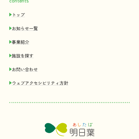
contents
トップ
お
知
らせ
一覧
事業紹介
施設
を
探
す
お
問
い
合
わせ
ウェブアクセシビリティ
方針