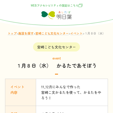
WEBアクセシビリティの
設定
はこちら
トップ
>
施設
を
探
す
>
宮崎こども文化センター
>
イベント
>
１月８日（水） か
宮崎こども文化センター
event
１月８日（水） かるたであそぼう
イベント
11,12月にみんなで作った
内容
宮崎こ文かるたを使って、かるたをや
ろう！