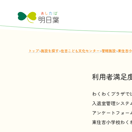
トップ
>
施設
を
探
す
>
住吉こども文化センター
>
管轄
施設
>
東住吉小
利用者満足
わくわくプラザで
入退室管理システ
アンケートフォー
東住吉小学校わくわくプ