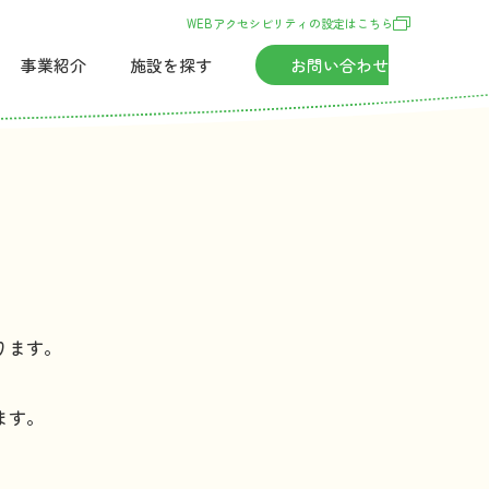
WEBアクセシビリティの
設定
はこちら
事業紹介
施設
を
探
す
お
問
い
合
わせ
ります。
ます。