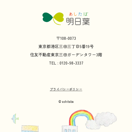
〒108-0073
東京都
港区
三田
三丁目
5
番
19
号
住友不動産
東京
三田
ガーデンタワー
3
階
TEL : 0120-98-3337
プライバシーポリシー
© ashitaba