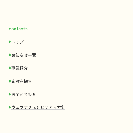
contents
トップ
お
知
らせ
一覧
事業紹介
施設
を
探
す
お
問
い
合
わせ
ウェブアクセシビリティ
方針