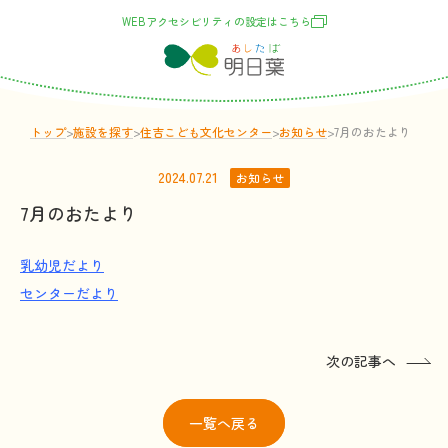
WEBアクセシビリティの
設定
はこちら
トップ
>
施設
を
探
す
>
住吉こども文化センター
>
お
知
らせ
>
7月のおたより
2024.07.21
お知らせ
7月のおたより
乳幼児だより
センターだより
次の記事へ
一覧
へ戻る