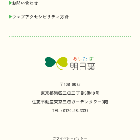
お
問
い
合
わせ
ウェブアクセシビリティ
方針
〒108-0073
東京都
港区
三田
三丁目
5
番
19
号
住友不動産
東京
三田
ガーデンタワー
3
階
TEL : 0120-98-3337
プライバシーポリシー