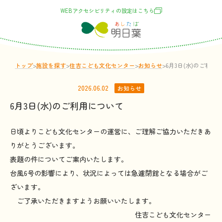
WEBアクセシビリティの
設定
はこちら
トップ
>
施設
を
探
す
>
住吉こども文化センター
>
お
知
らせ
>
6月3日(水)のご利用
2026.06.02
お知らせ
6月3日(水)のご利用について
日頃よりこども文化センターの運営に、ご理解ご協力いただきあ
りがとうございます。
表題の件についてご案内いたします。
台風6号の影響により、状況によっては急遽閉館となる場合がご
ざいます。
ご了承いただきますようお願いいたします。
住吉こども文化センター