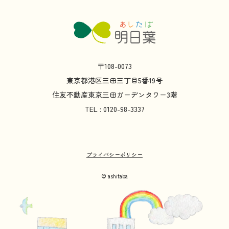
〒108-0073
東京都
港区
三田
三丁目
5
番
19
号
住友不動産
東京
三田
ガーデンタワー
3
階
TEL : 0120-98-3337
プライバシーポリシー
© ashitaba