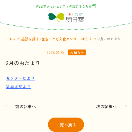
WEBアクセシビリティの
設定
はこちら
トップ
>
施設
を
探
す
>
住吉こども文化センター
>
お
知
らせ
>
2月のおたより
2025.01.25
お知らせ
2月のおたより
センターだより
乳幼児だより
前の記事へ
次の記事へ
一覧
へ戻る