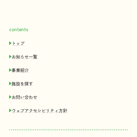
contents
トップ
お
知
らせ
一覧
事業紹介
施設
を
探
す
お
問
い
合
わせ
ウェブアクセシビリティ
方針