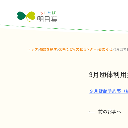
トップ
>
施設
を
探
す
>
宮崎こども文化センター
>
お
知
らせ
>
9月団体
9月団体利
９月貸館予約表（
前の記事へ