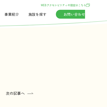
WEBアクセシビリティの
設定
はこちら
事業紹介
施設
を
探
す
お
問
い
合
わせ
次の記事へ