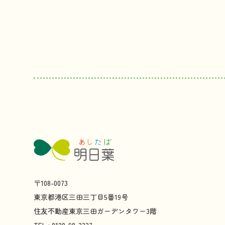
〒108-0073
東京都
港区
三田
三丁目
5
番
19
号
住友不動産
東京
三田
ガーデンタワー
3
階