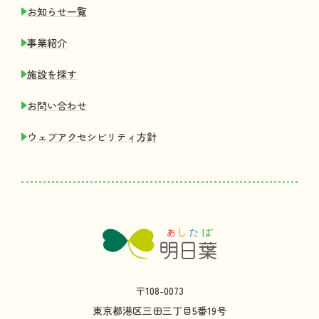
お
知
らせ
一覧
事業紹介
施設
を
探
す
お
問
い
合
わせ
ウェブアクセシビリティ
方針
〒108-0073
東京都
港区
三田
三丁目
5
番
19
号