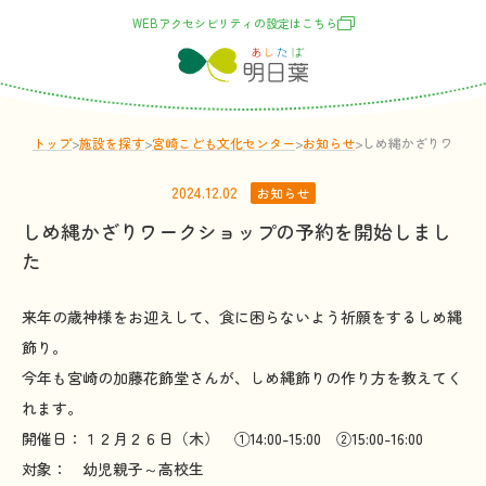
WEBアクセシビリティの
設定
はこちら
トップ
>
施設
を
探
す
>
宮崎こども文化センター
>
お
知
らせ
>
しめ縄かざりワーク
2024.12.02
お知らせ
しめ縄かざりワークショップの予約を開始しまし
た
来年の歳神様をお迎えして、食に困らないよう祈願をするしめ縄
飾り。
今年も宮崎の加藤花飾堂さんが、しめ縄飾りの作り方を教えてく
れます。
開催日：１２月２６日（木） ①14:00-15:00 ②15:00-16:00
対象： 幼児親子～高校生