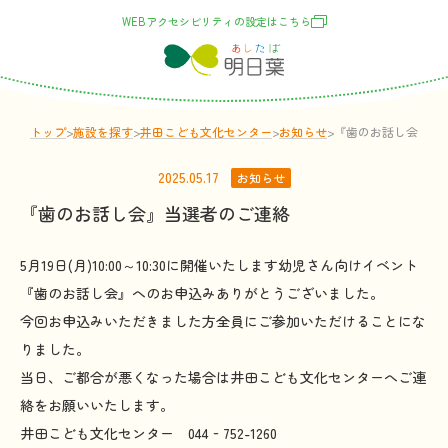
WEBアクセシビリティの
設定
はこちら
トップ
>
施設
を
探
す
>
井田こども文化センター
>
お
知
らせ
>
『歯のお話し会』当
2025.05.17
お知らせ
『歯のお話し会』当選者のご連絡
5月19日(月)10:00～10:30に開催いたします幼児さん向けイベント
『歯のお話し会』へのお申込みありがとうございました。
今回お申込みいただきました方全員にご参加いただけることにな
りました。
当日、ご都合が悪くなった場合は井田こども文化センターへご連
絡をお願いいたします。
井田こども文化センター 044‐752-1260