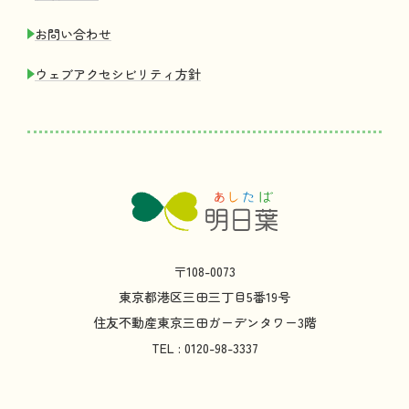
お
問
い
合
わせ
ウェブアクセシビリティ
方針
〒108-0073
東京都
港区
三田
三丁目
5
番
19
号
住友不動産
東京
三田
ガーデンタワー
3
階
TEL : 0120-98-3337