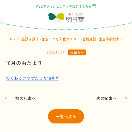
WEBアクセシビリティの
設定
はこちら
トップ
>
施設
を
探
す
>
住吉こども文化センター
>
管轄
施設
>
住吉小学校わくわく
2025.10.02
お知らせ
10月のおたより
わくわくプラザだより10月号
前の記事へ
次の記事へ
一覧
へ戻る