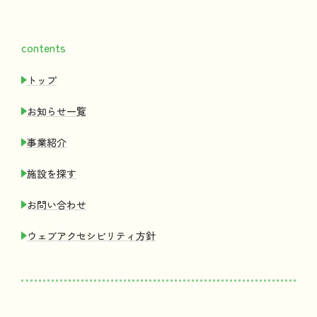
contents
トップ
お
知
らせ
一覧
事業紹介
施設
を
探
す
お
問
い
合
わせ
ウェブアクセシビリティ
方針