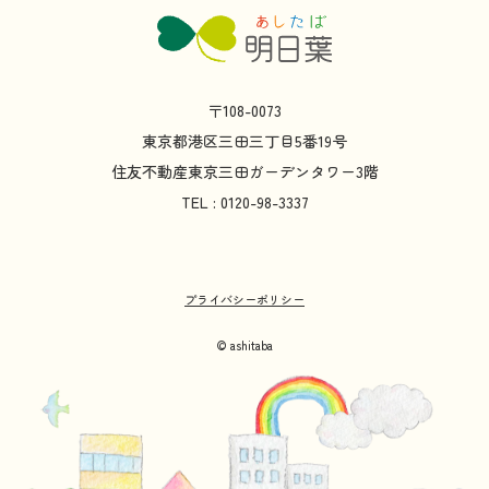
〒108-0073
東京都
港区
三田
三丁目
5
番
19
号
住友不動産
東京
三田
ガーデンタワー
3
階
TEL : 0120-98-3337
プライバシーポリシー
© ashitaba