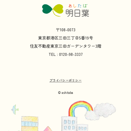
〒108-0073
東京都
港区
三田
三丁目
5
番
19
号
住友不動産
東京
三田
ガーデンタワー
3
階
TEL : 0120-98-3337
プライバシーポリシー
© ashitaba