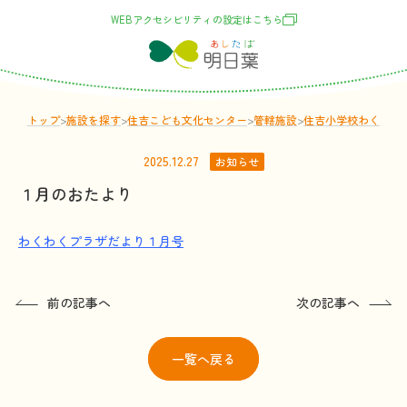
WEBアクセシビリティの
設定
はこちら
トップ
>
施設
を
探
す
>
住吉こども文化センター
>
管轄
施設
>
住吉小学校わくわく
2025.12.27
お知らせ
１月のおたより
わくわくプラザだより１月号
前の記事へ
次の記事へ
一覧
へ戻る