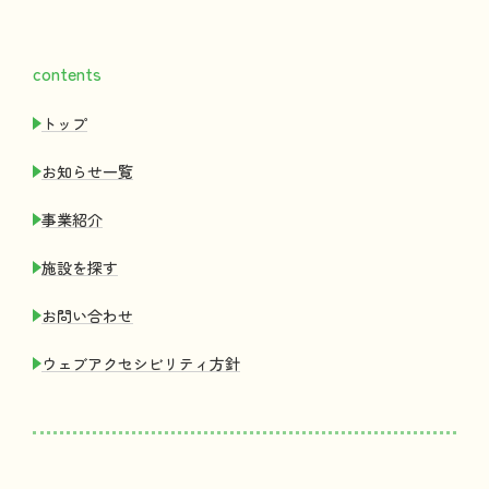
contents
トップ
お
知
らせ
一覧
事業紹介
施設
を
探
す
お
問
い
合
わせ
ウェブアクセシビリティ
方針