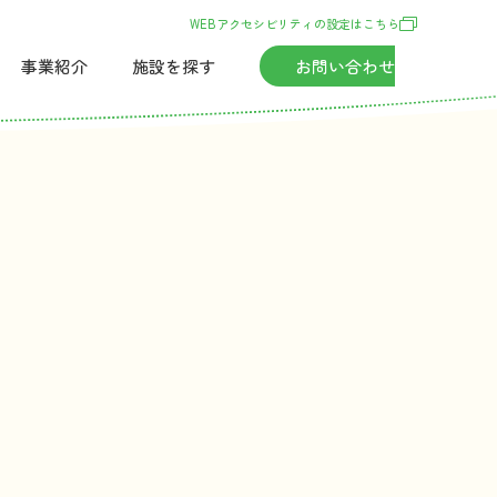
WEBアクセシビリティの
設定
はこちら
事業紹介
施設
を
探
す
お
問
い
合
わせ