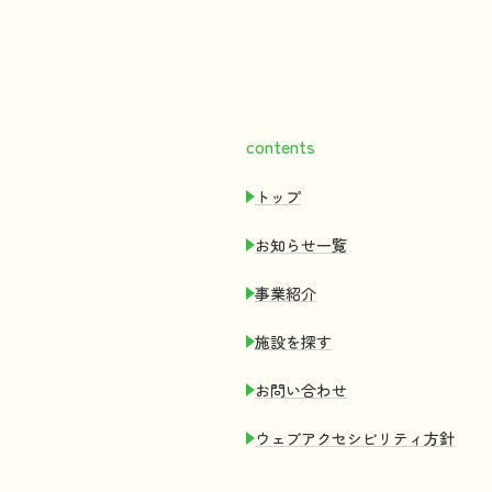
contents
トップ
お
知
らせ
一覧
事業紹介
施設
を
探
す
お
問
い
合
わせ
ウェブアクセシビリティ
方針