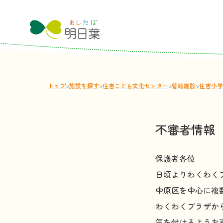
トップ
>
施設
を
探
す
>
住吉こども文化センター
>
管轄
施設
>
住吉小学
不審者情報
保護者各位
日頃よりわくわく
中原区を中心に複
わくわくプラザか
気を付けるようお