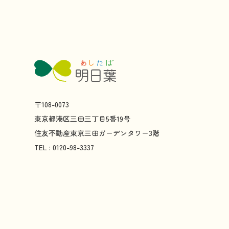
〒108-0073
東京都
港区
三田
三丁目
5
番
19
号
住友不動産
東京
三田
ガーデンタワー
3
階
TEL : 0120-98-3337