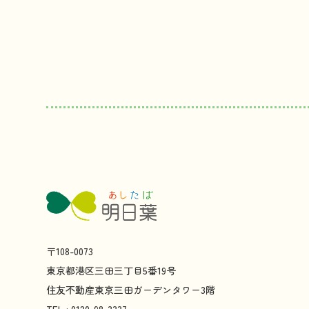
〒108-0073
東京都
港区
三田
三丁目
5
番
19
号
住友不動産
東京
三田
ガーデンタワー
3
階