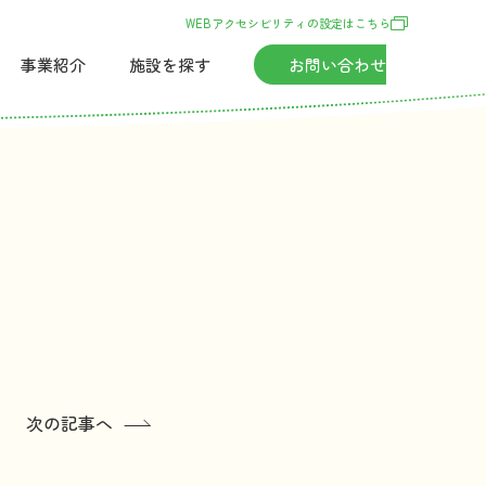
WEBアクセシビリティの
設定
はこちら
事業紹介
施設
を
探
す
お
問
い
合
わせ
次の記事へ