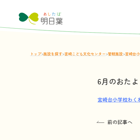
トップ
>
施設
を
探
す
>
宮崎こども文化センター
>
管轄
施設
>
宮崎台小
6月のおたよ
宮崎台小学校わく
前の記事へ