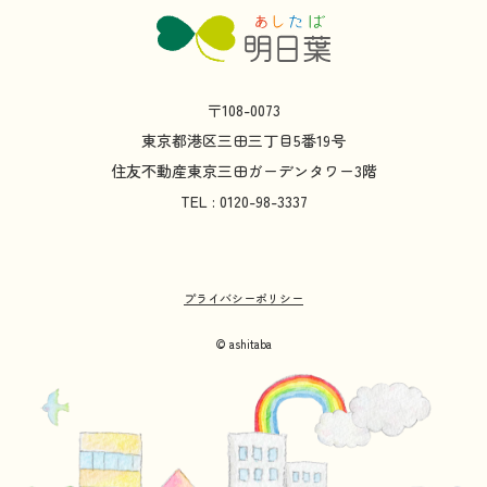
〒108-0073
東京都
港区
三田
三丁目
5
番
19
号
住友不動産
東京
三田
ガーデンタワー
3
階
TEL : 0120-98-3337
プライバシーポリシー
© ashitaba