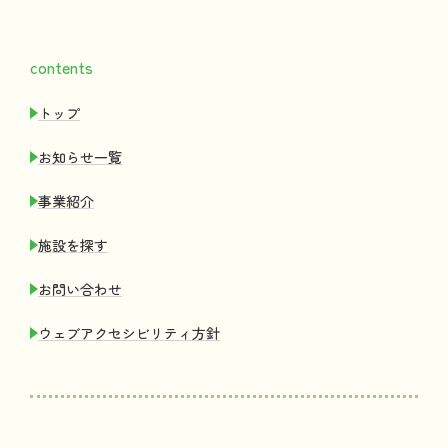
contents
トップ
お
知
らせ
一覧
事業紹介
施設
を
探
す
お
問
い
合
わせ
ウェブアクセシビリティ
方針