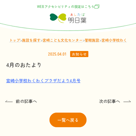
WEBアクセシビリティの
設定
はこちら
トップ
>
施設
を
探
す
>
宮崎こども文化センター
>
管轄
施設
>
宮崎小学校わくわく
2025.04.01
お知らせ
4月のおたより
宮崎小学校わくわくプラザだより4月号
前の記事へ
次の記事へ
一覧
へ戻る