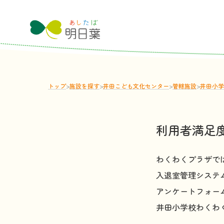
トップ
>
施設
を
探
す
>
井田こども文化センター
>
管轄
施設
>
井田小学
利用者満足
わくわくプラザで
入退室管理システ
アンケートフォー
井田小学校わくわくプラ