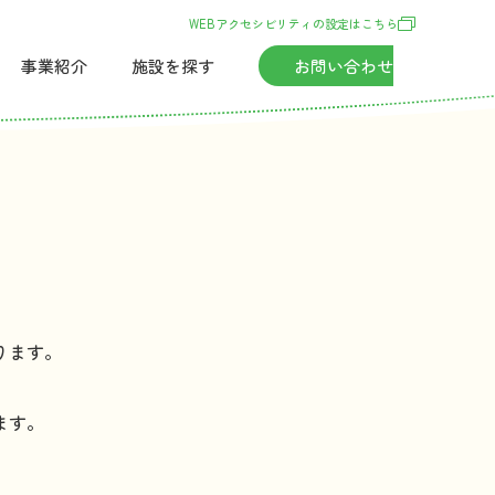
WEBアクセシビリティの
設定
はこちら
事業紹介
施設
を
探
す
お
問
い
合
わせ
ります。
ます。