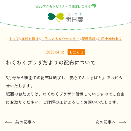
WEBアクセシビリティの
設定
はこちら
トップ
>
施設
を
探
す
>
井田こども文化センター
>
管轄
施設
>
井田小学校わくわく
2025.04.12
お知らせ
わくわくプラザだよりの配布について
5月号から紙面での配布は終了し「安心でんしょばと」でお知ら
せいたします。
紙面のおたよりは、わくわくプラザに設置していますのでご自由
にお取りください。ご理解のほどよろしくお願いいたします。
前の記事へ
次の記事へ