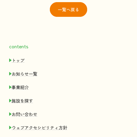
一覧
へ戻る
contents
トップ
お
知
らせ
一覧
事業紹介
施設
を
探
す
お
問
い
合
わせ
ウェブアクセシビリティ
方針