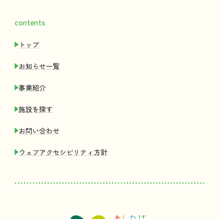
contents
トップ
お
知
らせ
一覧
事業紹介
施設
を
探
す
お
問
い
合
わせ
ウェブアクセシビリティ
方針