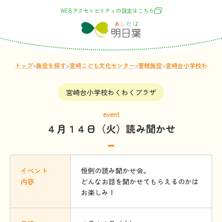
WEBアクセシビリティの
設定
はこちら
トップ
>
施設
を
探
す
>
宮崎こども文化センター
>
管轄
施設
>
宮崎台小学校わくわ
宮崎台小学校わくわくプラザ
event
４月１４日（火）読み聞かせ
イベント
恒例の読み聞かせ会。
内容
どんなお話を聞かせてもらえるのかは
お楽しみ！