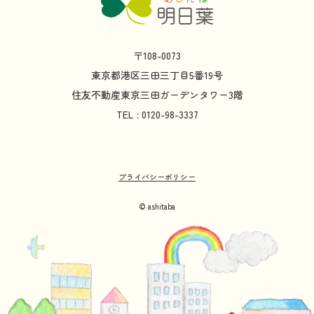
〒108-0073
東京都
港区
三田
三丁目
5
番
19
号
住友不動産
東京
三田
ガーデンタワー
3
階
TEL : 0120-98-3337
プライバシーポリシー
© ashitaba