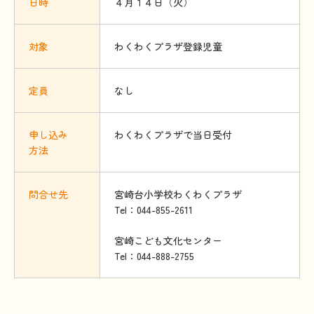
日時
４月１４日（火）
対象
わくわくプラザ登録児童
定員
なし
申
し
込
み
わくわくプラザで当日受付
方法
問合
せ
先
宮崎台小学校わくわくプラザ
Tel：044-855-2611
宮崎こども文化センター
Tel：044-888-2755