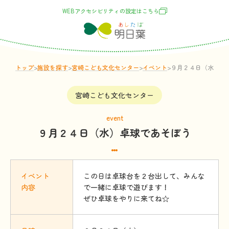
WEBアクセシビリティの
設定
はこちら
トップ
>
施設
を
探
す
>
宮崎こども文化センター
>
イベント
>
９月２４日（水）卓
宮崎こども文化センター
event
９月２４日（水）卓球であそぼう
イベント
この日は卓球台を２台出して、みんな
内容
で一緒に卓球で遊びます！
ぜひ卓球をやりに来てね☆