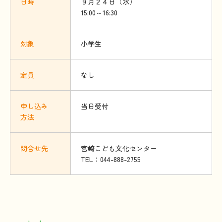
日時
９月２４日（水）
15:00～16:30
対象
小学生
定員
なし
申
し
込
み
当日受付
方法
問合
せ
先
宮崎こども文化センター
TEL：044-888-2755