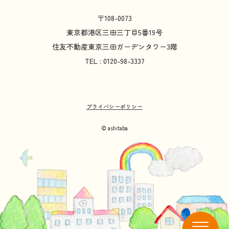
〒108-0073
東京都
港区
三田
三丁目
5
番
19
号
住友不動産
東京
三田
ガーデンタワー
3
階
TEL : 0120-98-3337
プライバシーポリシー
© ashitaba