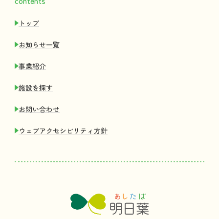
contents
トップ
お
知
らせ
一覧
事業紹介
施設
を
探
す
お
問
い
合
わせ
ウェブアクセシビリティ
方針