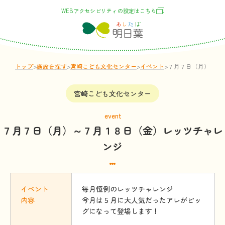
WEBアクセシビリティの
設定
はこちら
トップ
>
施設
を
探
す
>
宮崎こども文化センター
>
イベント
>
７月７日（月）～７
宮崎こども文化センター
event
７月７日（月）～７月１８日（金）レッツチャレ
ンジ
イベント
毎月恒例のレッツチャレンジ
内容
今月は５月に大人気だったアレがビッ
グになって登場します！