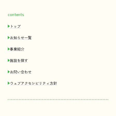
contents
トップ
お
知
らせ
一覧
事業紹介
施設
を
探
す
お
問
い
合
わせ
ウェブアクセシビリティ
方針