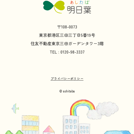
〒108-0073
東京都
港区
三田
三丁目
5
番
19
号
住友不動産
東京
三田
ガーデンタワー
3
階
TEL : 0120-98-3337
プライバシーポリシー
© ashitaba