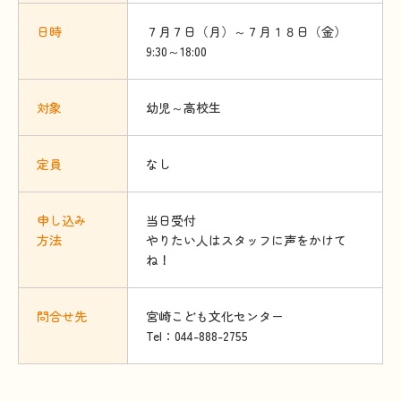
日時
７月７日（月）～７月１８日（金）
9:30～18:00
対象
幼児～高校生
定員
なし
申
し
込
み
当日受付
方法
やりたい人はスタッフに声をかけて
ね！
問合
せ
先
宮崎こども文化センター
Tel：044-888-2755