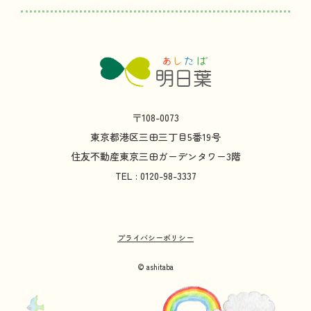
〒108-0073
東京都
港区
三田
三丁目
5
番
19
号
住友不動産
東京
三田
ガーデンタワー
3
階
TEL : 0120-98-3337
プライバシーポリシー
© ashitaba