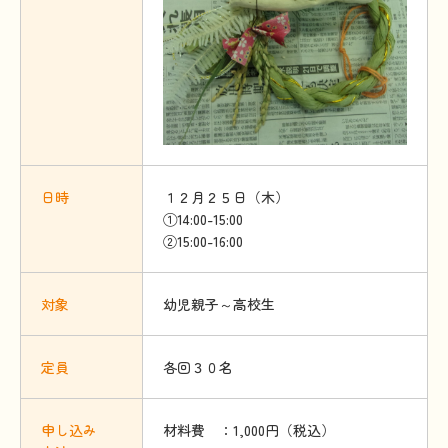
日時
１２月２５日（木）
①14:00-15:00
②15:00-16:00
対象
幼児親子～高校生
定員
各回３０名
申
し
込
み
材料費 ：1,000円（税込）