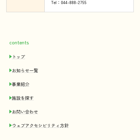
Tel：044-888-2755
contents
トップ
お
知
らせ
一覧
事業紹介
施設
を
探
す
お
問
い
合
わせ
ウェブアクセシビリティ
方針