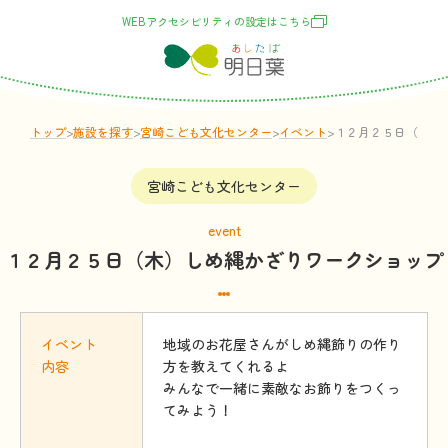
WEBアクセシビリティの
設定
はこちら
トップ
>
施設
を
探
す
>
宮崎こども文化センター
>
イベント
>
１２月２５日（木）
宮崎こども文化センター
event
１２月２５日（木）しめ縄かざりワークショップ
イベント
地域のお花屋さんがしめ縄飾りの作り
内容
方を教えてくれるよ
みんなで一緒に素敵なお飾りをつくっ
てみよう！