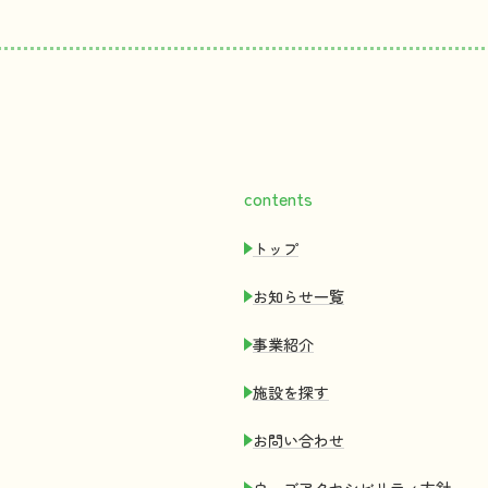
contents
トップ
お
知
らせ
一覧
事業紹介
施設
を
探
す
お
問
い
合
わせ