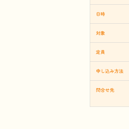
日時
対象
定員
申
し
込
み
方法
問合
せ
先