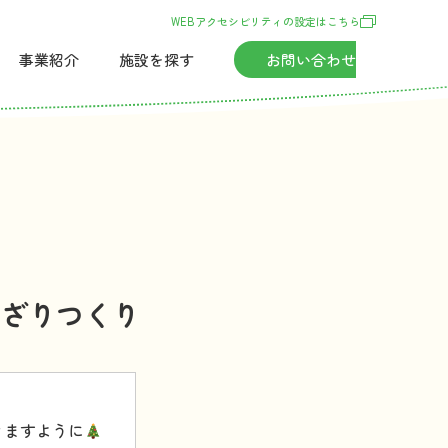
WEBアクセシビリティの
設定
はこちら
事業紹介
施設
を
探
す
お
問
い
合
わせ
ざりつくり
きますように