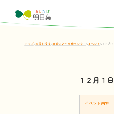
トップ
>
施設
を
探
す
>
宮崎こども文化センター
>
イベント
>
１２月１
１２月１日
イベント
内容