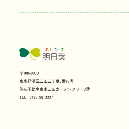
〒108-0073
東京都
港区
三田
三丁目
5
番
19
号
住友不動産
東京
三田
ガーデンタワー
3
階
TEL : 0120-98-3337