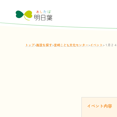
トップ
>
施設
を
探
す
>
宮崎こども文化センター
>
イベント
>
１月２４
イベント
内容