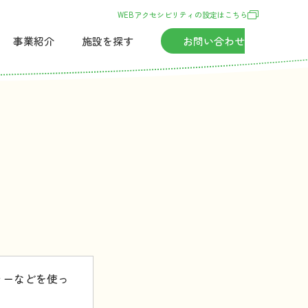
WEBアクセシビリティの
設定
はこちら
事業紹介
施設
を
探
す
お
問
い
合
わせ
ラーなどを使っ