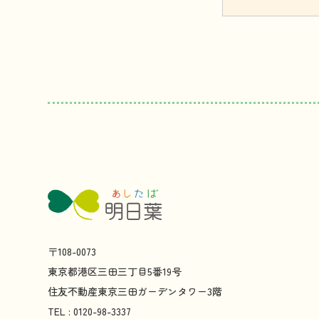
〒108-0073
東京都
港区
三田
三丁目
5
番
19
号
住友不動産
東京
三田
ガーデンタワー
3
階
TEL : 0120-98-3337