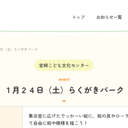
トップ
お
知
らせ
一覧
日（土）らくがきパーク
宮崎こども文化センター
event
１月２４日（土）らくがきパーク
集会室に広げたでっかーい紙に、絵の具やロー
て自由に絵や模様を描こう！