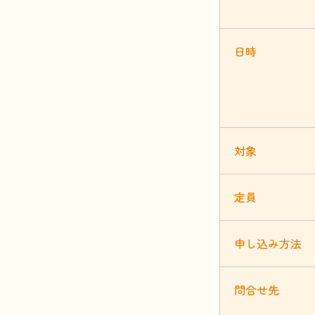
日時
対象
定員
申
し
込
み
方法
問合
せ
先