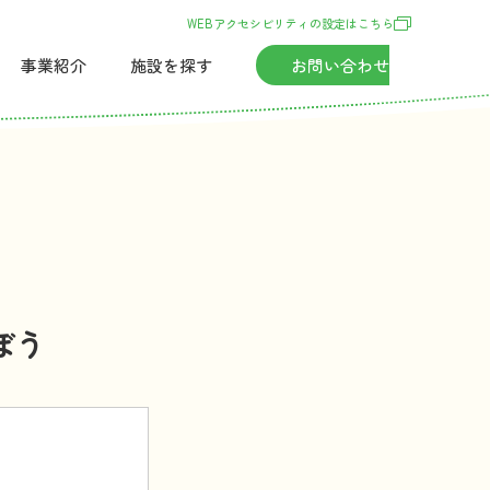
WEBアクセシビリティの
設定
はこちら
事業紹介
施設
を
探
す
お
問
い
合
わせ
ぼう