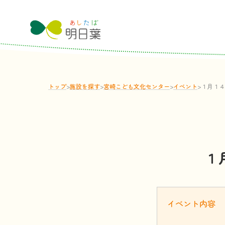
トップ
>
施設
を
探
す
>
宮崎こども文化センター
>
イベント
>
１月１４
１
イベント
内容