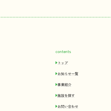
contents
トップ
お
知
らせ
一覧
事業紹介
施設
を
探
す
お
問
い
合
わせ