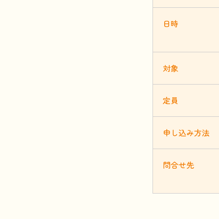
日時
対象
定員
申
し
込
み
方法
問合
せ
先