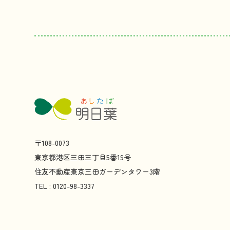
〒108-0073
東京都
港区
三田
三丁目
5
番
19
号
住友不動産
東京
三田
ガーデンタワー
3
階
TEL : 0120-98-3337