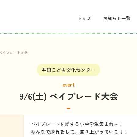
トップ
お
知
らせ
一覧
) ベイブレード大会
井田こども文化センター
event
9/6(土) ベイブレード大会
ベイブレードを愛する小中学生集まれ～！
みんなで勝負をして、盛り上がっていこう！