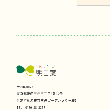
〒108-0073
東京都
港区
三田
三丁目
5
番
19
号
住友不動産
東京
三田
ガーデンタワー
3
階
TEL : 0120-98-3337