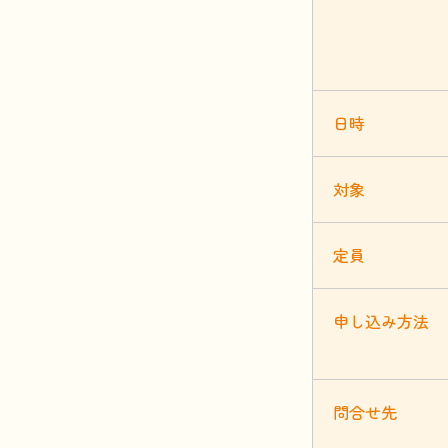
日時
対象
定員
申
し
込
み
方法
問合
せ
先