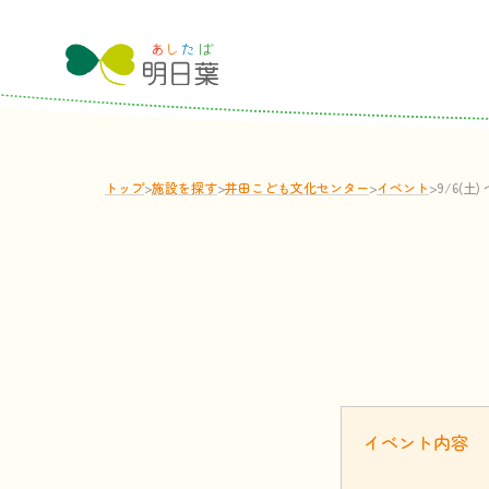
トップ
>
施設
を
探
す
>
井田こども文化センター
>
イベント
>
9/6(土
イベント
内容