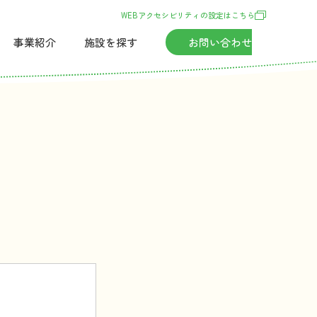
WEBアクセシビリティの
設定
はこちら
事業紹介
施設
を
探
す
お
問
い
合
わせ