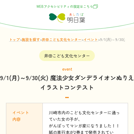
WEBアクセシビリティの
設定
はこちら
トップ
>
施設
を
探
す
>
井田こども文化センター
>
イベント
>
9
井田こども文化センター
event
9/1(月)～9/30(火) 魔法少女ダンデライオンぬりえ
イラストコンテスト
イベント
川崎市内のこども文化センターに通っ
内容
ていた女の子が、
がんばってマンガ家になりました！！
紙の単行本が2巻まで発売されてい