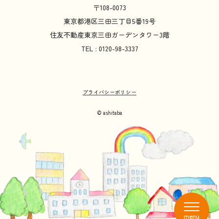
〒108-0073
東京都
港区
三田
三丁目
5
番
19
号
住友不動産
東京
三田
ガーデンタワー
3
階
TEL : 0120-98-3337
プライバシーポリシー
© ashitaba
menu