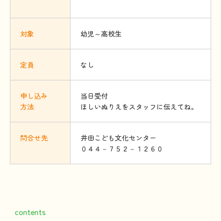
対象
幼児～高校生
定員
なし
申
し
込
み
当日受付
方法
ほしいぬりえをスタッフに伝えてね。
問合
せ
先
井田こども文化センター
０４４－７５２－１２６０
contents