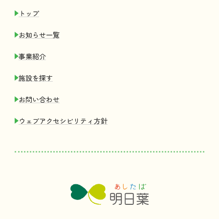
トップ
お
知
らせ
一覧
事業紹介
施設
を
探
す
お
問
い
合
わせ
ウェブアクセシビリティ
方針