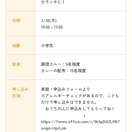
ひランチに！
日時
3/30(月)
10:00～13:00
対象
小学生
定員
調理クルー：5名程度
カレーの配布：15名程度
申
し
込
み
来館・申込みフォームより
方法
※アレルギーチェックがあるので、こども
だけで申し込みはできません。
おうちの人に申込みしてもらってね！
↓
https://forms.office.com/r/9k9pDA2LM0?
origin=lprLink