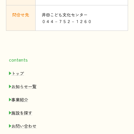
問合
せ
先
井田こども文化センター
０４４－７５２－１２６０
contents
トップ
お
知
らせ
一覧
事業紹介
施設
を
探
す
お
問
い
合
わせ