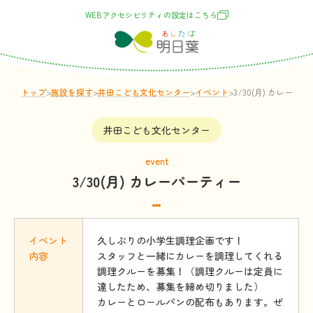
WEBアクセシビリティの
設定
はこちら
トップ
>
施設
を
探
す
>
井田こども文化センター
>
イベント
>
3/30(月) カレーパ
井田こども文化センター
event
3/30(月) カレーパーティー
イベント
久しぶりの小学生調理企画です！
内容
スタッフと一緒にカレーを調理してくれる
調理クルーを募集！（調理クルーは定員に
達したため、募集を締め切りました）
カレーとロールパンの配布もあります。ぜ