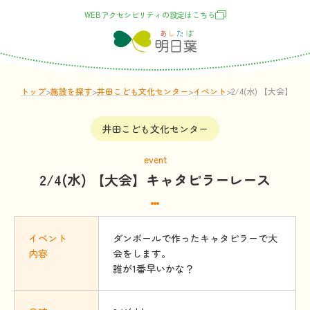
WEBアクセシビリティの
設定
はこちら
トップ
>
施設
を
探
す
>
井田こども文化センター
>
イベント
>
2/4(水) 【大会】
井田こども文化センター
event
2/4(水) 【大会】キャタピラーレース
イベント
ダンボールで作ったキャタピラーで大
内容
会をします。
誰が1番早いかな？