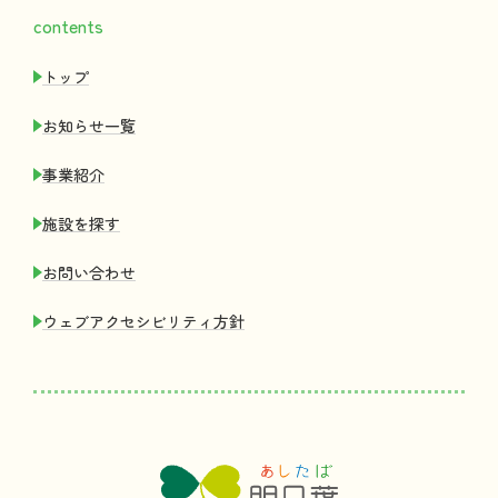
contents
トップ
お
知
らせ
一覧
事業紹介
施設
を
探
す
お
問
い
合
わせ
ウェブアクセシビリティ
方針