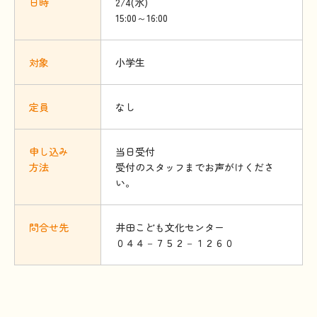
日時
2/4(水)
15:00～16:00
対象
小学生
定員
なし
申
し
込
み
当日受付
方法
受付のスタッフまでお声がけくださ
い。
問合
せ
先
井田こども文化センター
０４４－７５２－１２６０