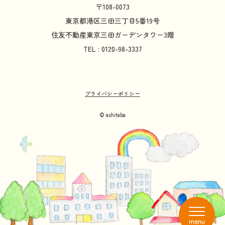
〒108-0073
東京都
港区
三田
三丁目
5
番
19
号
住友不動産
東京
三田
ガーデンタワー
3
階
TEL : 0120-98-3337
プライバシーポリシー
© ashitaba
menu