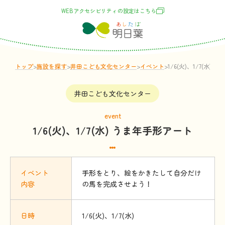
WEBアクセシビリティの
設定
はこちら
トップ
>
施設
を
探
す
>
井田こども文化センター
>
イベント
>
1/6(火)、1/7(水)
井田こども文化センター
event
1/6(火)、1/7(水) うま年手形アート
イベント
手形をとり、絵をかきたして自分だけ
内容
の馬を完成させよう！
日時
1/6(火)、1/7(水)