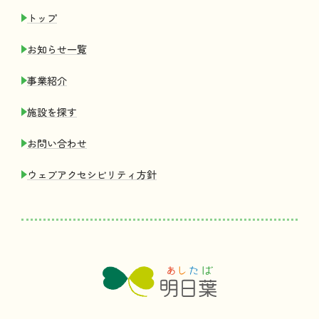
トップ
お
知
らせ
一覧
事業紹介
施設
を
探
す
お
問
い
合
わせ
ウェブアクセシビリティ
方針