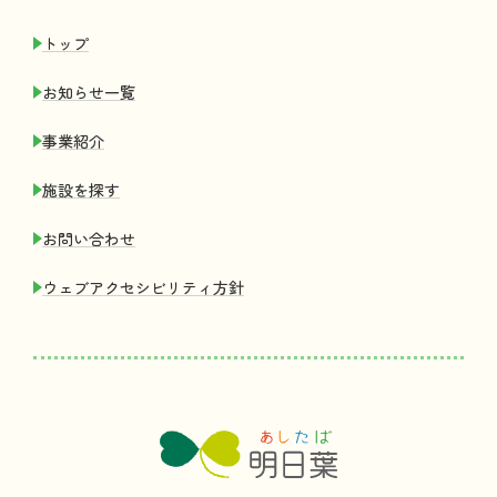
トップ
お
知
らせ
一覧
事業紹介
施設
を
探
す
お
問
い
合
わせ
ウェブアクセシビリティ
方針