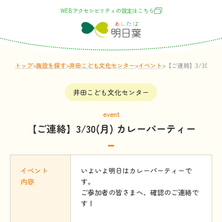
WEBアクセシビリティの
設定
はこちら
トップ
>
施設
を
探
す
>
井田こども文化センター
>
イベント
>
【ご連絡】3/30(月
井田こども文化センター
event
【ご連絡】3/30(月) カレーパーティー
イベント
いよいよ明日はカレーパーティーで
内容
す。
ご参加者の皆さまへ、確認のご連絡で
す！