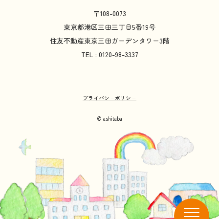
〒108-0073
東京都
港区
三田
三丁目
5
番
19
号
住友不動産
東京
三田
ガーデンタワー
3
階
TEL : 0120-98-3337
プライバシーポリシー
© ashitaba