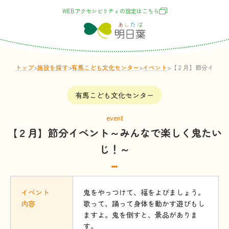
WEBアクセシビリティの
設定
はこちら
トップ
>
施設
を
探
す
>
有馬こども文化センター
>
イベント
>
【２月】節分イベン
有馬こども文化センター
event
【２月】節分イベント～みんなで楽しく鬼たい
じ！～
イベント
鬼をやっつけて、福をよびましょう。
内容
歌って、踊って身体を動かす遊びもし
ますよ。鬼を倒すと、景品がありま
す。