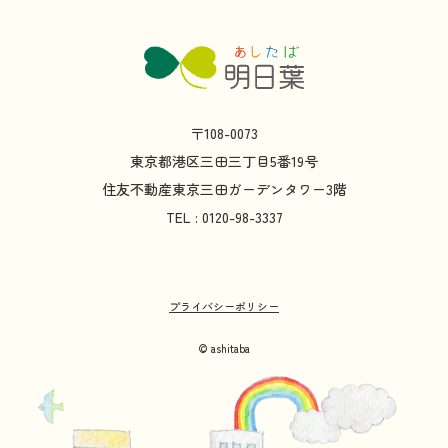
〒108-0073
東京都
港区
三田
三丁目
5
番
19
号
住友不動産
東京
三田
ガーデンタワー
3
階
TEL : 0120-98-3337
プライバシーポリシー
© ashitaba