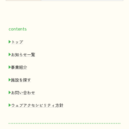
contents
トップ
お
知
らせ
一覧
事業紹介
施設
を
探
す
お
問
い
合
わせ
ウェブアクセシビリティ
方針